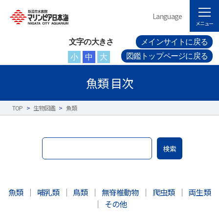
Language
メニュー
文字の大きさ
メインサイトに戻る
図鑑トップページに戻る
小
中
大
魚類 目次
TOP
>
生物図鑑
>
魚類
検索
魚類
｜
哺乳類
｜
鳥類
｜
無脊椎動物
｜
爬虫類
｜
両生類
｜
その他