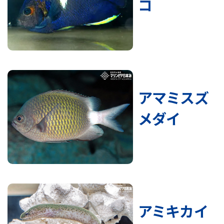
コ
アマミスズ
メダイ
アミキカイ