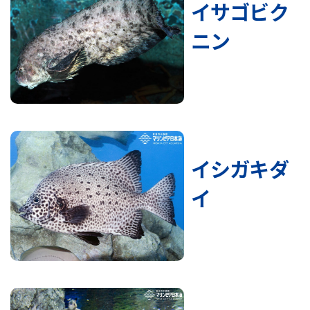
イサゴビク
ニン
イシガキダ
イ