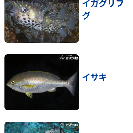
イガグリフ
グ
イサキ