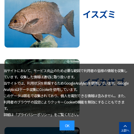
イスズミ
当サイトにおいて、サービス向上のため必要な範囲で利用者の皆様の情報を収集し
ています。収集した情報は適切に取り扱います。
イズカサゴ
当サイトでは、利用状況を把握するためGoogle Analyticsを使用しています。Google
Analyticsはデータ収集にCookieを使用しています。
このデータは匿名で収集されており、個人を識別できる情報は含みません。また、
利用者のブラウザの設定によりクッキーCookieの機能を無効にすることもできま
す。
詳細は「
プライバシーポリシー
」をご覧ください。
OK
上部へ