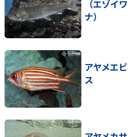
（エゾイワ
ナ）
アヤメエビ
ス
アヤメカサ