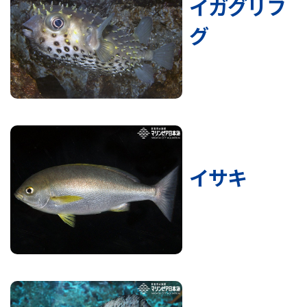
イガグリフ
グ
イサキ