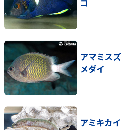
コ
アマミスズ
メダイ
アミキカイ