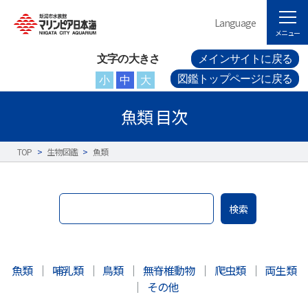
Language
メニュー
文字の大きさ
メインサイトに戻る
図鑑トップページに戻る
小
中
大
魚類 目次
TOP
>
生物図鑑
>
魚類
検索
魚類
｜
哺乳類
｜
鳥類
｜
無脊椎動物
｜
爬虫類
｜
両生類
｜
その他