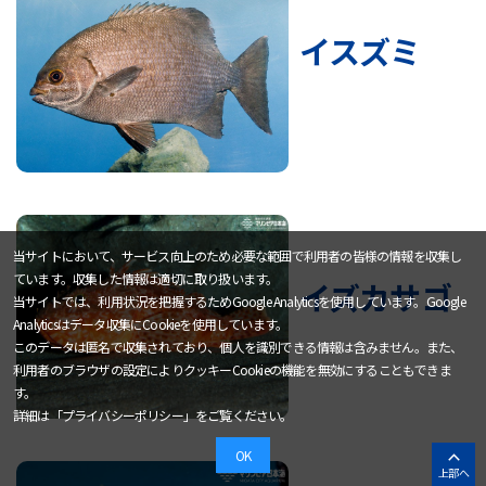
イスズミ
当サイトにおいて、サービス向上のため必要な範囲で利用者の皆様の情報を収集し
ています。収集した情報は適切に取り扱います。
イズカサゴ
当サイトでは、利用状況を把握するためGoogle Analyticsを使用しています。Google
Analyticsはデータ収集にCookieを使用しています。
このデータは匿名で収集されており、個人を識別できる情報は含みません。また、
利用者のブラウザの設定によりクッキーCookieの機能を無効にすることもできま
す。
詳細は「
プライバシーポリシー
」をご覧ください。
OK
上部へ