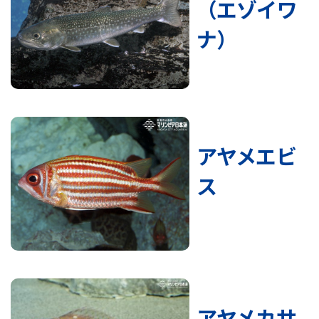
（エゾイワ
ナ）
アヤメエビ
ス
アヤメカサ