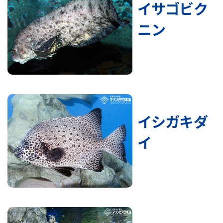
イサゴビク
ニン
イシガキダ
イ