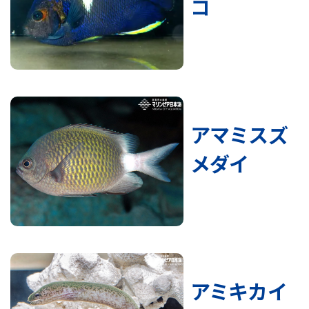
コ
アマミスズ
メダイ
アミキカイ