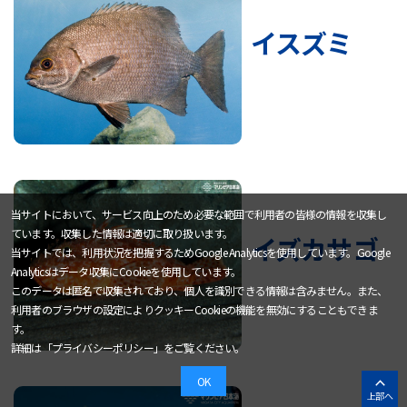
イスズミ
当サイトにおいて、サービス向上のため必要な範囲で利用者の皆様の情報を収集し
ています。収集した情報は適切に取り扱います。
イズカサゴ
当サイトでは、利用状況を把握するためGoogle Analyticsを使用しています。Google
Analyticsはデータ収集にCookieを使用しています。
このデータは匿名で収集されており、個人を識別できる情報は含みません。また、
利用者のブラウザの設定によりクッキーCookieの機能を無効にすることもできま
す。
詳細は「
プライバシーポリシー
」をご覧ください。
OK
上部へ