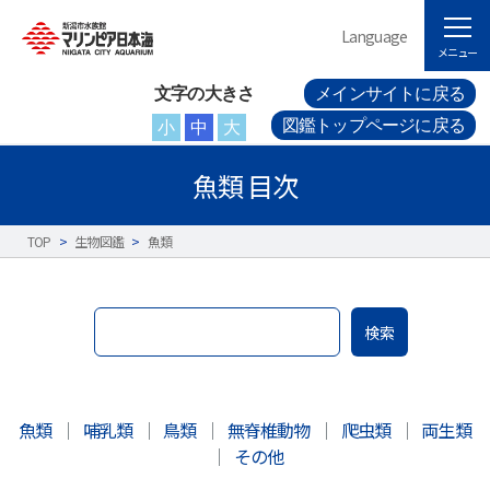
Language
メニュー
文字の大きさ
メインサイトに戻る
図鑑トップページに戻る
小
中
大
魚類 目次
TOP
>
生物図鑑
>
魚類
検索
魚類
｜
哺乳類
｜
鳥類
｜
無脊椎動物
｜
爬虫類
｜
両生類
｜
その他