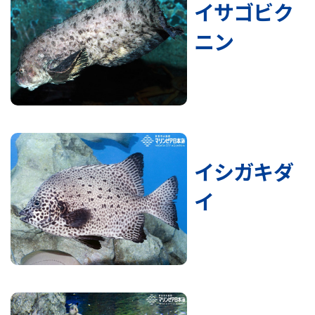
イサゴビク
ニン
イシガキダ
イ