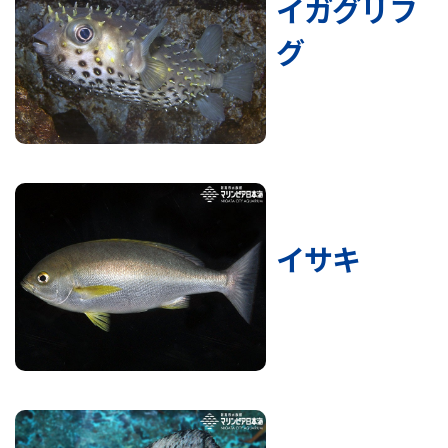
イガグリフ
グ
イサキ