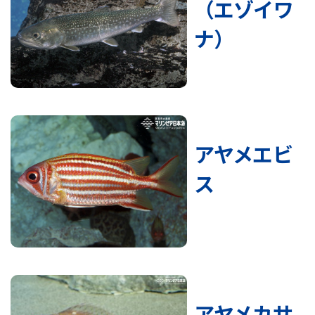
（エゾイワ
ナ）
アヤメエビ
ス
アヤメカサ