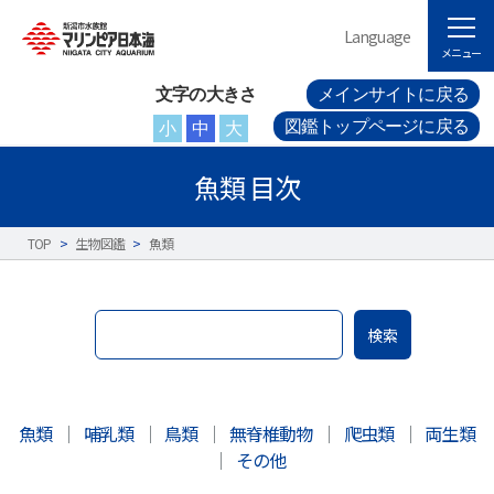
Language
メニュー
文字の大きさ
メインサイトに戻る
図鑑トップページに戻る
小
中
大
魚類 目次
TOP
>
生物図鑑
>
魚類
検索
魚類
｜
哺乳類
｜
鳥類
｜
無脊椎動物
｜
爬虫類
｜
両生類
｜
その他