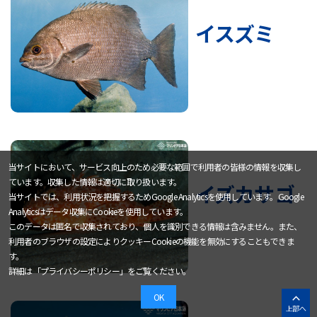
イスズミ
当サイトにおいて、サービス向上のため必要な範囲で利用者の皆様の情報を収集し
ています。収集した情報は適切に取り扱います。
イズカサゴ
当サイトでは、利用状況を把握するためGoogle Analyticsを使用しています。Google
Analyticsはデータ収集にCookieを使用しています。
このデータは匿名で収集されており、個人を識別できる情報は含みません。また、
利用者のブラウザの設定によりクッキーCookieの機能を無効にすることもできま
す。
詳細は「
プライバシーポリシー
」をご覧ください。
OK
上部へ