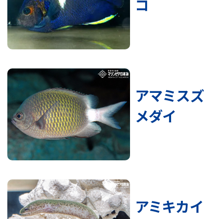
コ
アマミスズ
メダイ
アミキカイ