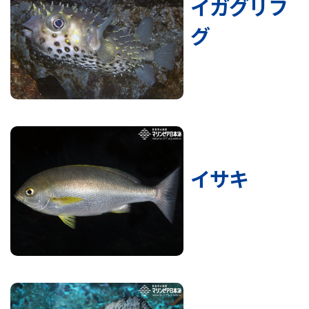
イガグリフ
グ
イサキ