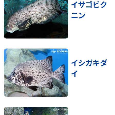
イサゴビク
ニン
イシガキダ
イ