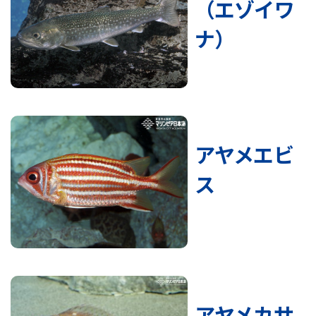
（エゾイワ
ナ）
アヤメエビ
ス
アヤメカサ