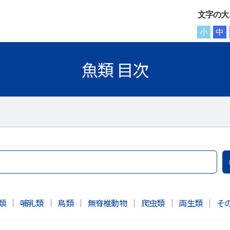
文字の大
小
中
魚類 目次
類
｜
哺乳類
｜
鳥類
｜
無脊椎動物
｜
爬虫類
｜
両生類
｜
そ