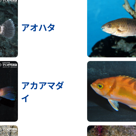
アオハタ
アカアマダ
イ