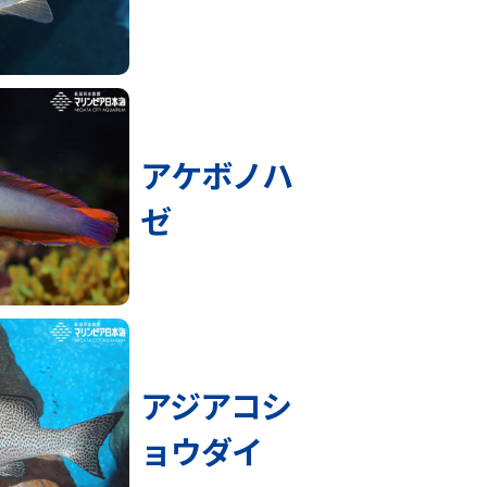
アケボノハ
ゼ
アジアコシ
ョウダイ