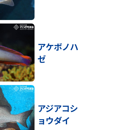
アケボノハ
ゼ
アジアコシ
ョウダイ