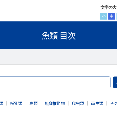
文字の大
小
中
魚類 目次
類
｜
哺乳類
｜
鳥類
｜
無脊椎動物
｜
爬虫類
｜
両生類
｜
そ