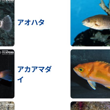
アオハタ
アカアマダ
イ