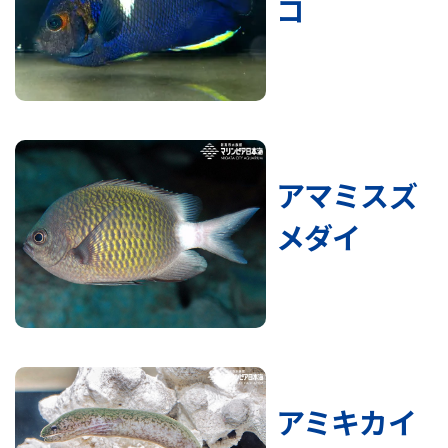
コ
アマミスズ
メダイ
アミキカイ