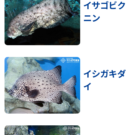
イサゴビク
ニン
イシガキダ
イ