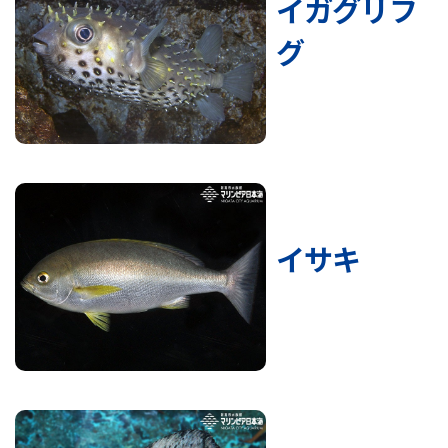
イガグリフ
グ
イサキ