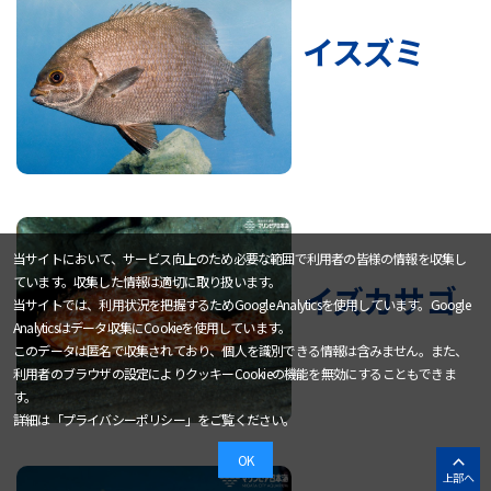
イスズミ
当サイトにおいて、サービス向上のため必要な範囲で利用者の皆様の情報を収集し
ています。収集した情報は適切に取り扱います。
イズカサゴ
当サイトでは、利用状況を把握するためGoogle Analyticsを使用しています。Google
Analyticsはデータ収集にCookieを使用しています。
このデータは匿名で収集されており、個人を識別できる情報は含みません。また、
利用者のブラウザの設定によりクッキーCookieの機能を無効にすることもできま
す。
詳細は「
プライバシーポリシー
」をご覧ください。
OK
上部へ