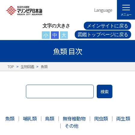
Language
メニュー
文字の大きさ
メインサイトに戻る
図鑑トップページに戻る
小
中
大
魚類 目次
TOP
>
生物図鑑
>
魚類
検索
魚類
｜
哺乳類
｜
鳥類
｜
無脊椎動物
｜
爬虫類
｜
両生類
｜
その他