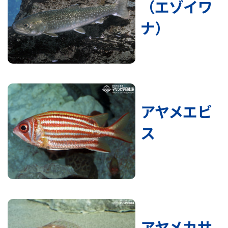
（エゾイワ
ナ）
アヤメエビ
ス
アヤメカサ