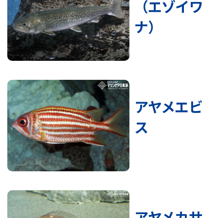
（エゾイワ
ナ）
アヤメエビ
ス
アヤメカサ