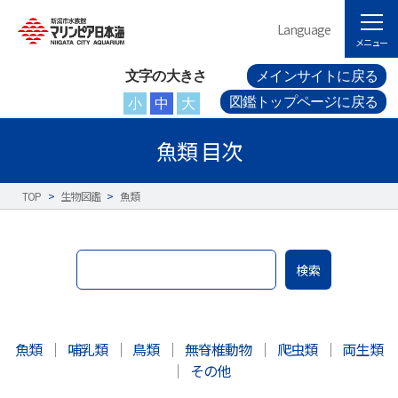
Language
メニュー
文字の大きさ
メインサイトに戻る
図鑑トップページに戻る
小
中
大
魚類 目次
TOP
>
生物図鑑
>
魚類
検索
魚類
｜
哺乳類
｜
鳥類
｜
無脊椎動物
｜
爬虫類
｜
両生類
｜
その他