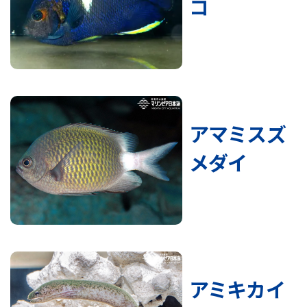
コ
アマミスズ
メダイ
アミキカイ