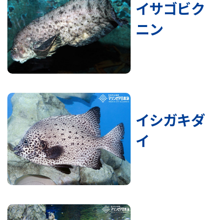
イサゴビク
ニン
イシガキダ
イ