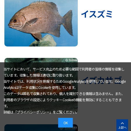
イスズミ
当サイトにおいて、サービス向上のため必要な範囲で利用者の皆様の情報を収集し
ています。収集した情報は適切に取り扱います。
イズカサゴ
当サイトでは、利用状況を把握するためGoogle Analyticsを使用しています。Google
Analyticsはデータ収集にCookieを使用しています。
このデータは匿名で収集されており、個人を識別できる情報は含みません。また、
利用者のブラウザの設定によりクッキーCookieの機能を無効にすることもできま
す。
詳細は「
プライバシーポリシー
」をご覧ください。
OK
上部へ