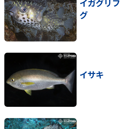
イガグリフ
グ
イサキ